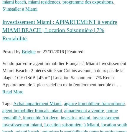
miami beach
,
miami residences
,
programme des expositions
,
S’installer à Miami
Investissement Miami : APPARTEMENT à vendre
MIAMI BEACH | Location Saisonnière | 7%
Rentabilité.
Posted by
Brigitte
on
27/01/2016
| Featured
Vendu par votre agent immobilier Français à Miami Investissement
Miami Beach : 2 pièces situé sur Collins avenue, à deux pas de la
plage. 1CH/1SdB | 45 m² | Location Saisonnière | 7% Renta.
Appartement de 2 pieces clef en main (entièrement meublé et …
Read More
Tags:
Achat appartement Miami
,
agance immobiliere francophone
,
agent immobilier francais miami
,
appartement a vendre
,
bonne
rentabilité
,
immeuble Art deco
,
investir a miami
,
investissement
,
investissement miami
,
Location saisonnière à Miami
,
location south
beach
,
miami beach
,
optimiser la rentabilite de votre investissement
,