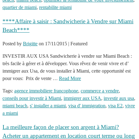
quartier de miami
,
rentabilite miami
****Affaire à saisir : Sandwicherie à Vendre sur Miami
Beach****
Posted by
Brigitte
on
17/11/2015
| Featured
INVESTIR AUX USA Sandwicherie à vendre sur Miami Beach :
très facile à gérer et à développer. Vous rêvez de venir vivre et d’
immigrer aux Usa, de vous installer à Miami, cette opportunité est
pour vous: Prix de vente …
Read More
Tags:
agence immobiliere francophone
,
commerce a vendre
,
conseils pour investir à Miami
,
immigrer aux USA
,
investir aux usa
,
miami beach
,
s' installer a miami
,
visa d' immigration
,
visa E2
,
vivre
a miami
La meilleure façon de placer son argent à Miami?
Acheter un appartement en location court terme ou long