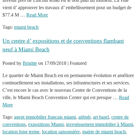
Investir près de Lincoln Road est le bon plan du moment. La ville
vient d’ approuver les travaux d’ embellissement pour un budget de
$77.4 M …
Read More
Tags:
miami beach
Un centre d’ expositions et de conventions flambant
neuf à Miami Beach
Posted by
Brigitte
on
17/09/2018
| Featured
Le quartier de Miami Beach est en permanente évolution et améliore
continuellement ses installations, ses infrastructures et ses services.
C’est encore le cas avec le nouveau Centre de Conventions de la
ville, le Miami Beach Convention Center qui est presque …
Read
More
Tags:
agent immobilier francais miami
,
airbnb
,
art basel
,
centre de
conventions
,
expositions Miami
,
investissement immobilier à Miami
,
location long terme
,
location saisonnière
,
mairie de miami beach
,