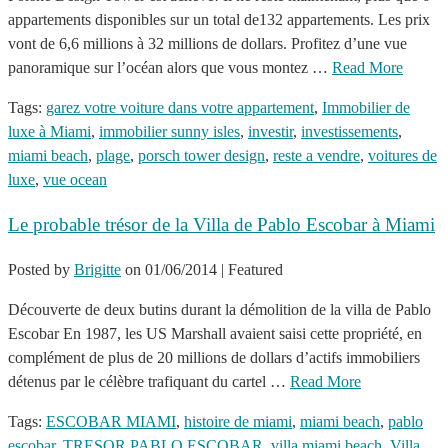
appartements disponibles sur un total de132 appartements. Les prix
vont de 6,6 millions à 32 millions de dollars. Profitez d’une vue
panoramique sur l’océan alors que vous montez …
Read More
Tags:
garez votre voiture dans votre appartement
,
Immobilier de
luxe à Miami
,
immobilier sunny isles
,
investir
,
investissements
,
miami beach
,
plage
,
porsch tower design
,
reste a vendre
,
voitures de
luxe
,
vue ocean
Le probable trésor de la Villa de Pablo Escobar à Miami
Posted by
Brigitte
on
01/06/2014
| Featured
Découverte de deux butins durant la démolition de la villa de Pablo
Escobar En 1987, les US Marshall avaient saisi cette propriété, en
complément de plus de 20 millions de dollars d’actifs immobiliers
détenus par le célèbre trafiquant du cartel …
Read More
Tags:
ESCOBAR MIAMI
,
histoire de miami
,
miami beach
,
pablo
escobar
,
TRESOR PABLO ESCOBAR
,
villa miami beach
,
Villa