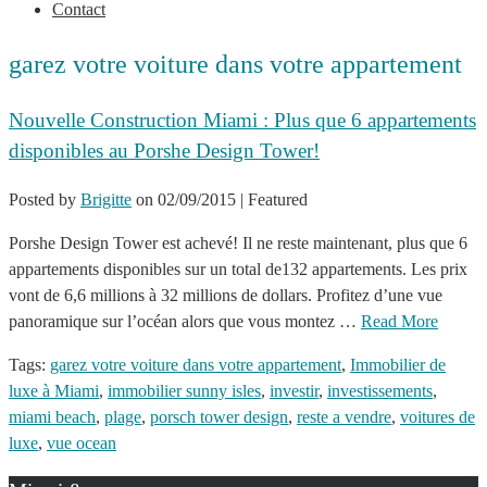
Contact
garez votre voiture dans votre appartement
Nouvelle Construction Miami : Plus que 6 appartements
disponibles au Porshe Design Tower!
Posted by
Brigitte
on
02/09/2015
| Featured
Porshe Design Tower est achevé! Il ne reste maintenant, plus que 6
appartements disponibles sur un total de132 appartements. Les prix
vont de 6,6 millions à 32 millions de dollars. Profitez d’une vue
panoramique sur l’océan alors que vous montez …
Read More
Tags:
garez votre voiture dans votre appartement
,
Immobilier de
luxe à Miami
,
immobilier sunny isles
,
investir
,
investissements
,
miami beach
,
plage
,
porsch tower design
,
reste a vendre
,
voitures de
luxe
,
vue ocean