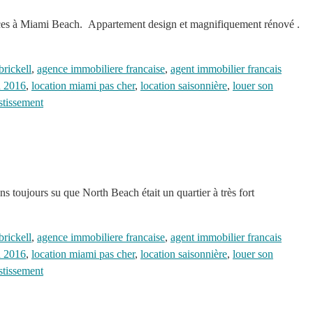
cances à Miami Beach. Appartement design et magnifiquement rénové .
brickell
,
agence immobiliere francaise
,
agent immobilier francais
en 2016
,
location miami pas cher
,
location saisonnière
,
louer son
estissement
s toujours su que North Beach était un quartier à très fort
brickell
,
agence immobiliere francaise
,
agent immobilier francais
en 2016
,
location miami pas cher
,
location saisonnière
,
louer son
estissement