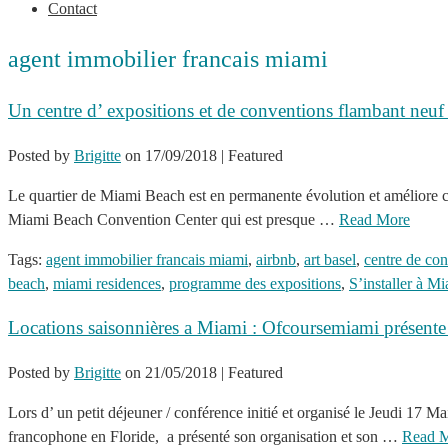
Contact
agent immobilier francais miami
Un centre d’ expositions et de conventions flambant neu
Posted by
Brigitte
on
17/09/2018
| Featured
Le quartier de Miami Beach est en permanente évolution et améliore cont
Miami Beach Convention Center qui est presque …
Read More
Tags:
agent immobilier francais miami
,
airbnb
,
art basel
,
centre de co
beach
,
miami residences
,
programme des expositions
,
S’installer à M
Locations saisonnières a Miami : Ofcoursemiami présent
Posted by
Brigitte
on
21/05/2018
| Featured
Lors d’ un petit déjeuner / conférence initié et organisé le Jeudi 1
francophone en Floride, a présenté son organisation et son …
Read 