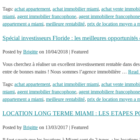
Tags:
achat appartement
,
achat immobilier miami
,
achat vente immobi
miami
,
agent immobilier francophone
,
agent immobiliere francophone
appartement a miami
,
meilleure rentabilité
,
prix de location moyen a 
Spécial investisseurs Floride : les meilleures opportunités
Posted by
Brigitte
on
10/04/2018
| Featured
Vous cherchez à réaliser un excellent investissement rentable dans des 
entre de bonnes mains ! Nous sommes l’agence immobilière …
Read
Tags:
achat appartement
,
achat immobilier miami
,
achat vente immobi
miami
,
agent immobilier francophone
,
agent immobiliere francophone
appartement a miami
,
meilleure rentabilité
,
prix de location moyen a 
LOCATION LONG TERME MIAMI : LES ETAPES 
Posted by
Brigitte
on
13/03/2017
| Featured
Il faut savoir que les locations à Miami sont de 2 types : les locati