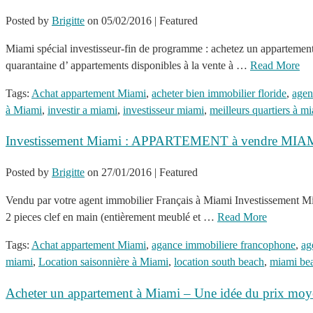
Posted by
Brigitte
on
05/02/2016
| Featured
Miami spécial investisseur-fin de programme : achetez un appartement
quarantaine d’ appartements disponibles à la vente à …
Read More
Tags:
Achat appartement Miami
,
acheter bien immobilier floride
,
agen
à Miami
,
investir a miami
,
investisseur miami
,
meilleurs quartiers à m
Investissement Miami : APPARTEMENT à vendre MIAMI 
Posted by
Brigitte
on
27/01/2016
| Featured
Vendu par votre agent immobilier Français à Miami Investissement Mi
2 pieces clef en main (entièrement meublé et …
Read More
Tags:
Achat appartement Miami
,
agance immobiliere francophone
,
ag
miami
,
Location saisonnière à Miami
,
location south beach
,
miami be
Acheter un appartement à Miami – Une idée du prix moye