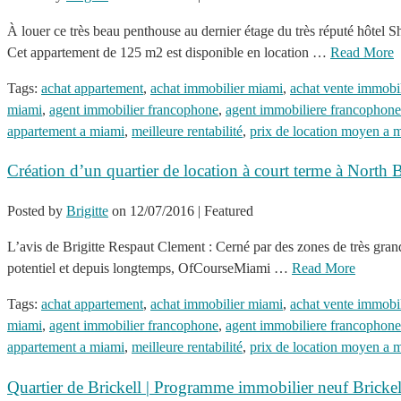
À louer ce très beau penthouse au dernier étage du très réputé hôtel
Cet appartement de 125 m2 est disponible en location …
Read More
Tags:
achat appartement
,
achat immobilier miami
,
achat vente immobi
miami
,
agent immobilier francophone
,
agent immobiliere francophone
appartement a miami
,
meilleure rentabilité
,
prix de location moyen a 
Création d’un quartier de location à court terme à North
Posted by
Brigitte
on
12/07/2016
| Featured
L’avis de Brigitte Respaut Clement : Cerné par des zones de très grand
potentiel et depuis longtemps, OfCourseMiami …
Read More
Tags:
achat appartement
,
achat immobilier miami
,
achat vente immobi
miami
,
agent immobilier francophone
,
agent immobiliere francophone
appartement a miami
,
meilleure rentabilité
,
prix de location moyen a 
Quartier de Brickell | Programme immobilier neuf Bricke