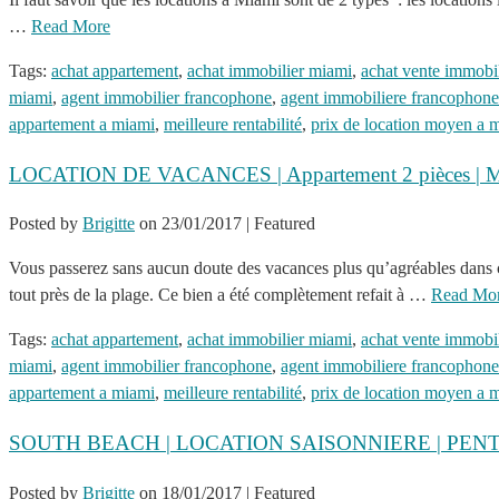
…
Read More
Tags:
achat appartement
,
achat immobilier miami
,
achat vente immobi
miami
,
agent immobilier francophone
,
agent immobiliere francophone
appartement a miami
,
meilleure rentabilité
,
prix de location moyen a 
LOCATION DE VACANCES | Appartement 2 pièces | M
Posted by
Brigitte
on
23/01/2017
| Featured
Vous passerez sans aucun doute des vacances plus qu’agréables dans
tout près de la plage. Ce bien a été complètement refait à …
Read Mo
Tags:
achat appartement
,
achat immobilier miami
,
achat vente immobi
miami
,
agent immobilier francophone
,
agent immobiliere francophone
appartement a miami
,
meilleure rentabilité
,
prix de location moyen a 
SOUTH BEACH | LOCATION SAISONNIERE | PE
Posted by
Brigitte
on
18/01/2017
| Featured