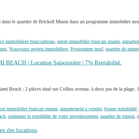
 dans le quartier de Brickell Miami dans un programme immobilier neuf 
ce immobiliere francophone
,
agent immobilier francais miami
,
appartem
iami
,
Nouveaux projets immobiliers
,
Programme neuf
,
quartier de miam
BEACH | Location Saisonnière | 7% Rentabilité.
ami Beach : 2 pièces situé sur Collins avenue, à deux pas de la plage
ent immobilier francais miami
,
appartement a vendre
,
bonne rentabilité
ach
,
optimiser la rentabilite de votre investissement
,
quartier de miami
,
r
n des locations