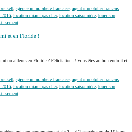
brickell
,
agence immobiliere francaise
,
agent immobilier francais
en 2016
,
location miami pas cher
,
location saisonnière
,
louer son
estissement
mi et en Floride !
i ou ailleurs en Floride ? Félicitations ! Vous êtes au bon endroit et
brickell
,
agence immobiliere francaise
,
agent immobilier francais
en 2016
,
location miami pas cher
,
location saisonnière
,
louer son
estissement
isonnières qui sont communément de 3 j , d’1 semaine ou de 15 jours ,