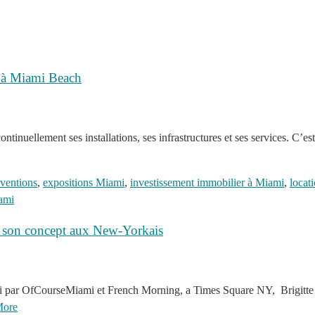
f à Miami Beach
inuellement ses installations, ses infrastructures et ses services. C’es
nventions
,
expositions Miami
,
investissement immobilier à Miami
,
locat
iami
e son concept aux New-Yorkais
7 Mai par OfCourseMiami et French Morning, a Times Square NY, Brigitt
More