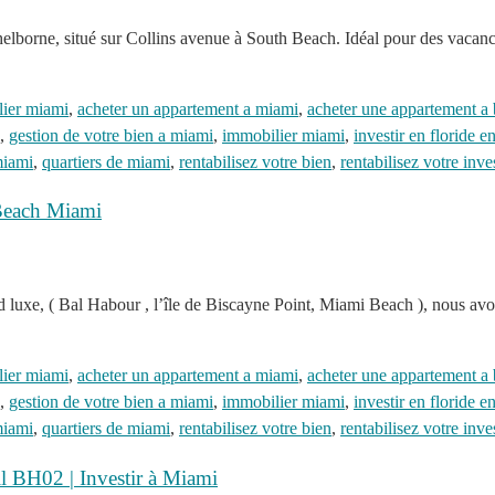
 Shelborne, situé sur Collins avenue à South Beach. Idéal pour des va
lier miami
,
acheter un appartement a miami
,
acheter une appartement a 
,
gestion de votre bien a miami
,
immobilier miami
,
investir en floride 
miami
,
quartiers de miami
,
rentabilisez votre bien
,
rentabilisez votre inv
 Beach Miami
 luxe, ( Bal Habour , l’île de Biscayne Point, Miami Beach ), nous avon
lier miami
,
acheter un appartement a miami
,
acheter une appartement a 
,
gestion de votre bien a miami
,
immobilier miami
,
investir en floride 
miami
,
quartiers de miami
,
rentabilisez votre bien
,
rentabilisez votre inv
ll BH02 | Investir à Miami