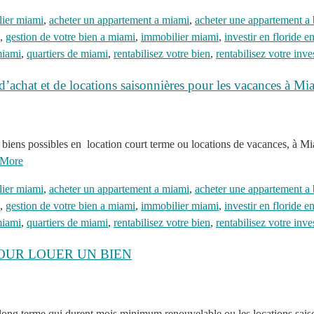
lier miami
,
acheter un appartement a miami
,
acheter une appartement a 
,
gestion de votre bien a miami
,
immobilier miami
,
investir en floride 
miami
,
quartiers de miami
,
rentabilisez votre bien
,
rentabilisez votre inv
 d’achat et de locations saisonnières pour les vacances à Mia
biens possibles en location court terme ou locations de vacances, à Miam
 More
lier miami
,
acheter un appartement a miami
,
acheter une appartement a 
,
gestion de votre bien a miami
,
immobilier miami
,
investir en floride 
miami
,
quartiers de miami
,
rentabilisez votre bien
,
rentabilisez votre inv
POUR LOUER UN BIEN
ons long terme qui durent mois minimum renouvelable ou les locations sa