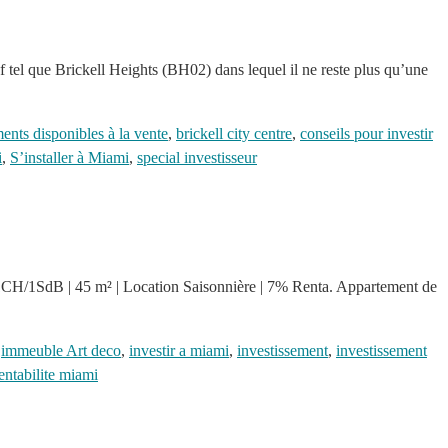
tel que Brickell Heights (BH02) dans lequel il ne reste plus qu’une
ents disponibles à la vente
,
brickell city centre
,
conseils pour investir
i
,
S’installer à Miami
,
special investisseur
. 1CH/1SdB | 45 m² | Location Saisonnière | 7% Renta. Appartement de
,
immeuble Art deco
,
investir a miami
,
investissement
,
investissement
entabilite miami