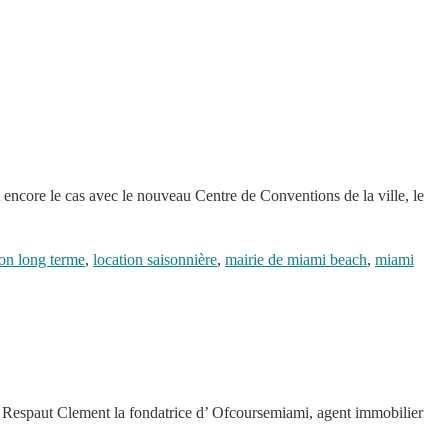
t encore le cas avec le nouveau Centre de Conventions de la ville, le
ion long terme
,
location saisonnière
,
mairie de miami beach
,
miami
e Respaut Clement la fondatrice d’ Ofcoursemiami, agent immobilier