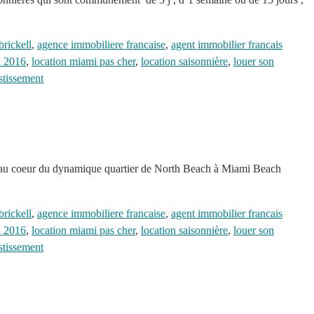
brickell
,
agence immobiliere francaise
,
agent immobilier francais
en 2016
,
location miami pas cher
,
location saisonnière
,
louer son
estissement
é au coeur du dynamique quartier de North Beach à Miami Beach
brickell
,
agence immobiliere francaise
,
agent immobilier francais
en 2016
,
location miami pas cher
,
location saisonnière
,
louer son
estissement