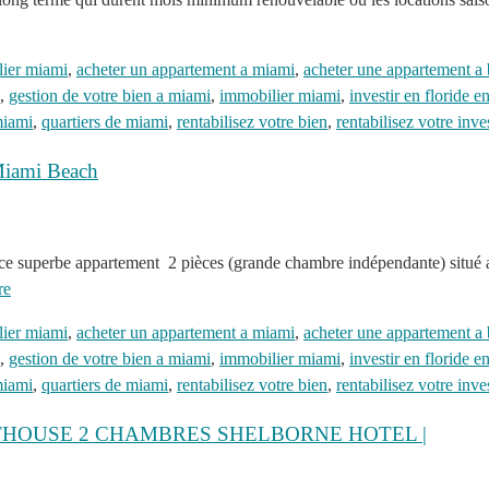
lier miami
,
acheter un appartement a miami
,
acheter une appartement a 
,
gestion de votre bien a miami
,
immobilier miami
,
investir en floride 
miami
,
quartiers de miami
,
rentabilisez votre bien
,
rentabilisez votre inv
iami Beach
 ce superbe appartement 2 pièces (grande chambre indépendante) situ
re
lier miami
,
acheter un appartement a miami
,
acheter une appartement a 
,
gestion de votre bien a miami
,
immobilier miami
,
investir en floride 
miami
,
quartiers de miami
,
rentabilisez votre bien
,
rentabilisez votre inv
NTHOUSE 2 CHAMBRES SHELBORNE HOTEL |