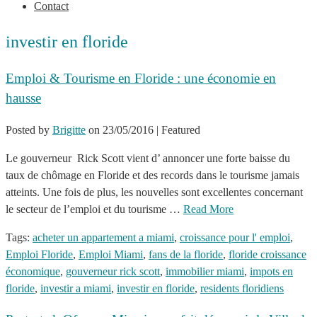
Contact
investir en floride
Emploi & Tourisme en Floride : une économie en
hausse
Posted by
Brigitte
on
23/05/2016
| Featured
Le gouverneur Rick Scott vient d’ annoncer une forte baisse du
taux de chômage en Floride et des records dans le tourisme jamais
atteints. Une fois de plus, les nouvelles sont excellentes concernant
le secteur de l’emploi et du tourisme …
Read More
Tags:
acheter un appartement a miami
,
croissance pour l' emploi
,
Emploi Floride
,
Emploi Miami
,
fans de la floride
,
floride croissance
économique
,
gouverneur rick scott
,
immobilier miami
,
impots en
floride
,
investir a miami
,
investir en floride
,
residents floridiens