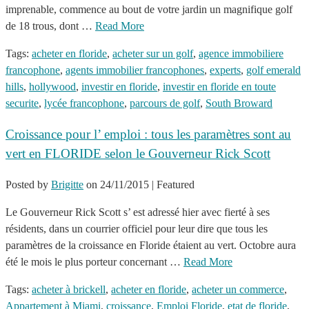
imprenable, commence au bout de votre jardin un magnifique golf
de 18 trous, dont …
Read More
Tags:
acheter en floride
,
acheter sur un golf
,
agence immobiliere
francophone
,
agents immobilier francophones
,
experts
,
golf emerald
hills
,
hollywood
,
investir en floride
,
investir en floride en toute
securite
,
lycée francophone
,
parcours de golf
,
South Broward
Croissance pour l’ emploi : tous les paramètres sont au
vert en FLORIDE selon le Gouverneur Rick Scott
Posted by
Brigitte
on
24/11/2015
| Featured
Le Gouverneur Rick Scott s’ est adressé hier avec fierté à ses
résidents, dans un courrier officiel pour leur dire que tous les
paramètres de la croissance en Floride étaient au vert. Octobre aura
été le mois le plus porteur concernant …
Read More
Tags:
acheter à brickell
,
acheter en floride
,
acheter un commerce
,
Appartement à Miami
,
croissance
,
Emploi Floride
,
etat de floride
,