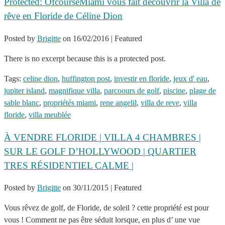
Protected: OfcourseMiami vous fait découvrir la Villa de
rêve en Floride de Céline Dion
Posted by
Brigitte
on
16/02/2016
| Featured
There is no excerpt because this is a protected post.
Tags:
celine dion
,
huffington post
,
investir en floride
,
jeux d' eau
,
jupiter island
,
magnifique villa
,
parcoours de golf
,
piscine
,
plage de
sable blanc
,
propriétés miami
,
rene angelil
,
villa de reve
,
villa
floride
,
villa meublée
À VENDRE FLORIDE | VILLA 4 CHAMBRES |
SUR LE GOLF D’HOLLYWOOD | QUARTIER
TRES RÉSIDENTIEL CALME |
Posted by
Brigitte
on
30/11/2015
| Featured
Vous rêvez de golf, de Floride, de soleil ? cette propriété est pour
vous ! Comment ne pas être séduit lorsque, en plus d’ une vue