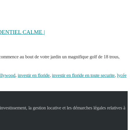
DENTIEL CALME |
, commence au bout de votre jardin un magnifique golf de 18 trous,
ollywood
,
investir en floride
,
investir en floride en toute securite
,
lycée
nvestissement, la gestion locative et les démarches légales relatives à
.