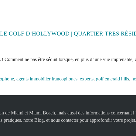
R LE GOLF D’HOLLYWOOD | QUARTIER TRES RÉSI
ous ! Comment ne pas être séduit lorsque, en plus d’ une vue imprenable
cophone
,
agents immobilier francophones
,
experts
,
golf emerald hills
,
h
égion de Miami et Miami Beach, mais aussi des informations concernant l’i
s pratiques, notre Blog, et nous contacter pour approfondir votre projet