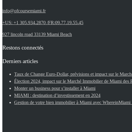
info@ofcoursemiami.fr
+US: +1 305.934.2870 /FR:09.77.19.55.45
927 lincoln road 33139 Miami Beach
Restons connectés
Derniers articles
Taux de Change Euro-Dollar, prévisions et impact sur le Mar
Élection 2024, impact sur le Marché Immobilier de Miami des P
Monter un business pour s’installer à Miami
MIAMI : destination d’investissement en 2024
Gestion de votre bien immobilier à Miami avec WhereinMiam