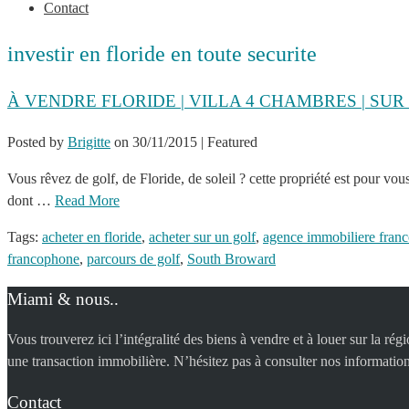
Contact
investir en floride en toute securite
À VENDRE FLORIDE | VILLA 4 CHAMBRES | SU
Posted by
Brigitte
on
30/11/2015
| Featured
Vous rêvez de golf, de Floride, de soleil ? cette propriété est pour v
dont …
Read More
Tags:
acheter en floride
,
acheter sur un golf
,
agence immobiliere fran
francophone
,
parcours de golf
,
South Broward
Miami & nous..
Vous trouverez ici l’intégralité des biens à vendre et à louer sur la r
une transaction immobilière. N’hésitez pas à consulter nos information
Contact