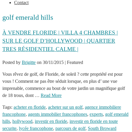
Contact
golf emerald hills
À VENDRE FLORIDE | VILLA 4 CHAMBRES |
SUR LE GOLF D’HOLLYWOOD | QUARTIER
TRES RÉSIDENTIEL CALME |
Posted by
Brigitte
on
30/11/2015
| Featured
Vous rêvez de golf, de Floride, de soleil ? cette propriété est pour
vous ! Comment ne pas être séduit lorsque, en plus d’ une vue
imprenable, commence au bout de votre jardin un magnifique golf
de 18 trous, dont …
Read More
Tags:
acheter en floride
,
acheter sur un golf
,
agence immobiliere
francophone
,
agents immobilier francophones
,
experts
,
golf emerald
hills
,
hollywood
,
investir en floride
,
investir en floride en toute
securite
,
lycée francophone
,
parcours de golf
,
South Broward