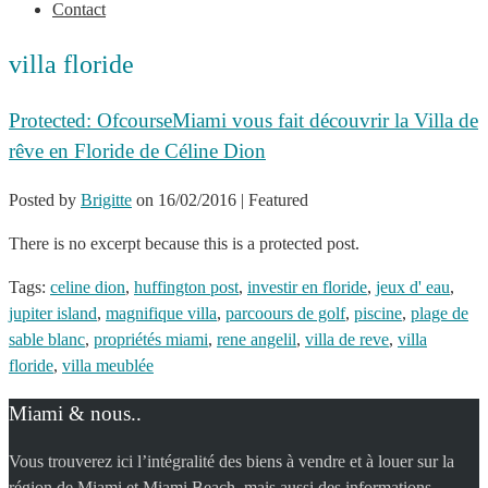
Contact
villa floride
Protected: OfcourseMiami vous fait découvrir la Villa de
rêve en Floride de Céline Dion
Posted by
Brigitte
on
16/02/2016
| Featured
There is no excerpt because this is a protected post.
Tags:
celine dion
,
huffington post
,
investir en floride
,
jeux d' eau
,
jupiter island
,
magnifique villa
,
parcoours de golf
,
piscine
,
plage de
sable blanc
,
propriétés miami
,
rene angelil
,
villa de reve
,
villa
floride
,
villa meublée
Miami & nous..
Vous trouverez ici l’intégralité des biens à vendre et à louer sur la
région de Miami et Miami Beach, mais aussi des informations