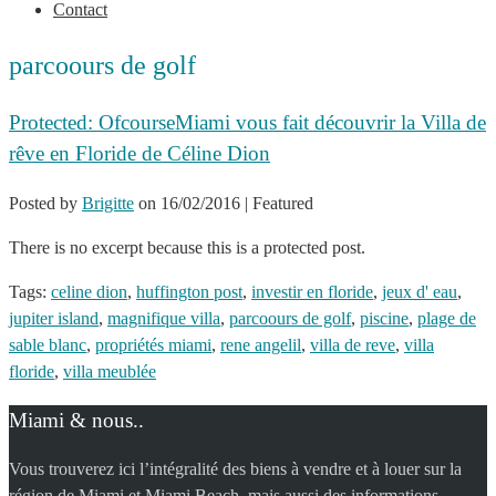
Contact
parcoours de golf
Protected: OfcourseMiami vous fait découvrir la Villa de
rêve en Floride de Céline Dion
Posted by
Brigitte
on
16/02/2016
| Featured
There is no excerpt because this is a protected post.
Tags:
celine dion
,
huffington post
,
investir en floride
,
jeux d' eau
,
jupiter island
,
magnifique villa
,
parcoours de golf
,
piscine
,
plage de
sable blanc
,
propriétés miami
,
rene angelil
,
villa de reve
,
villa
floride
,
villa meublée
Miami & nous..
Vous trouverez ici l’intégralité des biens à vendre et à louer sur la
région de Miami et Miami Beach, mais aussi des informations