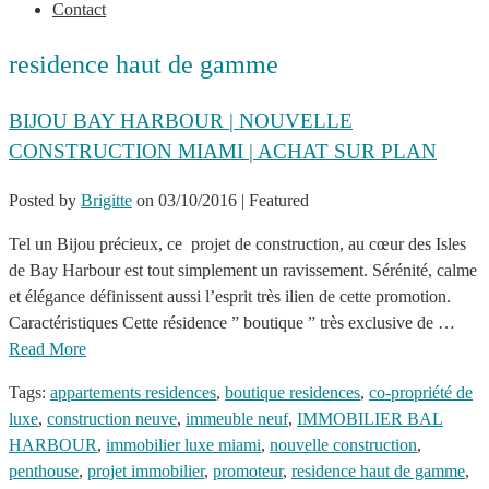
Contact
residence haut de gamme
BIJOU BAY HARBOUR | NOUVELLE
CONSTRUCTION MIAMI | ACHAT SUR PLAN
Posted by
Brigitte
on
03/10/2016
| Featured
Tel un Bijou précieux, ce projet de construction, au cœur des Isles
de Bay Harbour est tout simplement un ravissement. Sérénité, calme
et élégance définissent aussi l’esprit très ilien de cette promotion.
Caractéristiques Cette résidence ” boutique ” très exclusive de …
Read More
Tags:
appartements residences
,
boutique residences
,
co-propriété de
luxe
,
construction neuve
,
immeuble neuf
,
IMMOBILIER BAL
HARBOUR
,
immobilier luxe miami
,
nouvelle construction
,
penthouse
,
projet immobilier
,
promoteur
,
residence haut de gamme
,