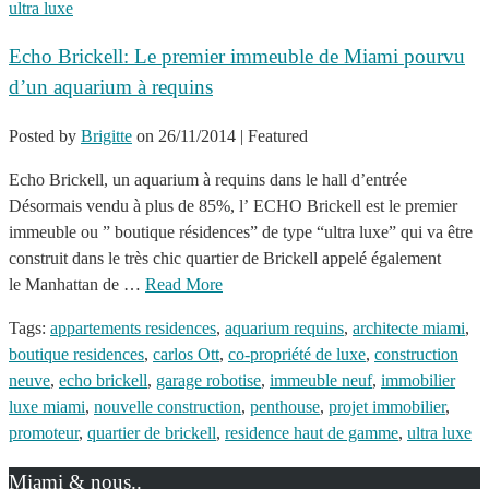
ultra luxe
Echo Brickell: Le premier immeuble de Miami pourvu
d’un aquarium à requins
Posted by
Brigitte
on
26/11/2014
| Featured
Echo Brickell, un aquarium à requins dans le hall d’entrée
Désormais vendu à plus de 85%, l’ ECHO Brickell est le premier
immeuble ou ” boutique résidences” de type “ultra luxe” qui va être
construit dans le très chic quartier de Brickell appelé également
le Manhattan de …
Read More
Tags:
appartements residences
,
aquarium requins
,
architecte miami
,
boutique residences
,
carlos Ott
,
co-propriété de luxe
,
construction
neuve
,
echo brickell
,
garage robotise
,
immeuble neuf
,
immobilier
luxe miami
,
nouvelle construction
,
penthouse
,
projet immobilier
,
promoteur
,
quartier de brickell
,
residence haut de gamme
,
ultra luxe
Miami & nous..