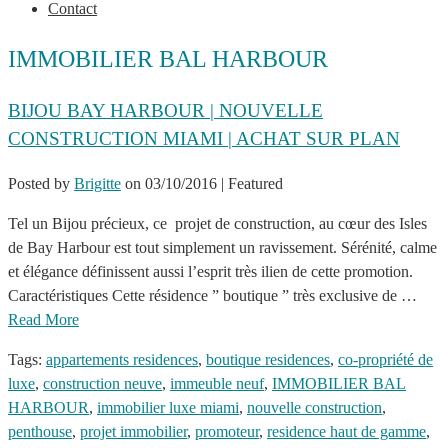
Contact
IMMOBILIER BAL HARBOUR
BIJOU BAY HARBOUR | NOUVELLE
CONSTRUCTION MIAMI | ACHAT SUR PLAN
Posted by
Brigitte
on
03/10/2016
| Featured
Tel un Bijou précieux, ce projet de construction, au cœur des Isles
de Bay Harbour est tout simplement un ravissement. Sérénité, calme
et élégance définissent aussi l’esprit très ilien de cette promotion.
Caractéristiques Cette résidence ” boutique ” très exclusive de …
Read More
Tags:
appartements residences
,
boutique residences
,
co-propriété de
luxe
,
construction neuve
,
immeuble neuf
,
IMMOBILIER BAL
HARBOUR
,
immobilier luxe miami
,
nouvelle construction
,
penthouse
,
projet immobilier
,
promoteur
,
residence haut de gamme
,