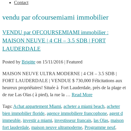
Contact
vendu par ofcoursemiami immobilier
VENDU par OFCOURSEMIAMI immobilier :
MAISON NEUVE | 4 CH – 3.5 SDB | FORT
LAUDERDALE
Posted by
Brigitte
on
15/11/2016
| Featured
MAISON NEUVE ULTRA MODERNE | 4 CH – 3.5 SDB |
FORT LAUDERDALE | VENDUE $ 730,000 Félicitations aux
heureux propriétaires! Située à Fort Lauderdale, près de la plage et
de rue Las Olas ( à pied), la rue la …
Read More
Tags:
Achat appartement Miami
,
acheter a miami beach
,
acheter
bien immobilier floride
,
agence immobiliere francophone
,
agent d
immeuble
,
investir a miami
,
investisseur francais
,
las Olas
,
maison
fort lauderdale
,
maison neuve ultramoderne
,
Programme neuf
,