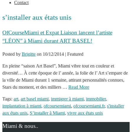
Contact
s’installer aux états unis
OfCourseMiami et Expat Liaison lancent l’artiste
“LÉON” à Miami durant ART BASEL!
Posted by
Brigitte
on
10/12/2014
| Featured
En pleine “saison Art Basel”, Miami vibre tout en couleur et
diversité… À cette époque de l’ année, la folie de l’ Art s’empare de
la ville de Miami durant 1 semaine, attirant personnalités connues,
Stars du moment, et des milliers …
Read More
Tags:
art
,
art basel miami
,
immigrer à miami
,
immobilier
,
implantation à miami
,
ofcoursemiami
,
ofcoursemiami.fr
,
s'installer
aux états unis
,
S’installer à Miami
,
vivre aux états unis
Miami & nous..