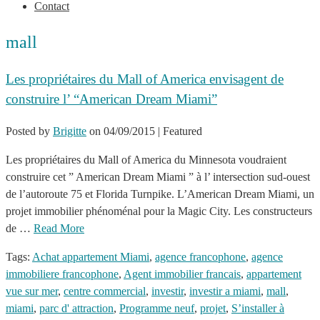
Contact
mall
Les propriétaires du Mall of America envisagent de
construire l’ “American Dream Miami”
Posted by
Brigitte
on
04/09/2015
| Featured
Les propriétaires du Mall of America du Minnesota voudraient
construire cet ” American Dream Miami ” à l’ intersection sud-ouest
de l’autoroute 75 et Florida Turnpike. L’American Dream Miami, un
projet immobilier phénoménal pour la Magic City. Les constructeurs
de …
Read More
Tags:
Achat appartement Miami
,
agence francophone
,
agence
immobiliere francophone
,
Agent immobilier francais
,
appartement
vue sur mer
,
centre commercial
,
investir
,
investir a miami
,
mall
,
miami
,
parc d' attraction
,
Programme neuf
,
projet
,
S’installer à