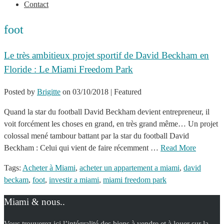
Contact
foot
Le très ambitieux projet sportif de David Beckham en
Floride : Le Miami Freedom Park
Posted by
Brigitte
on
03/10/2018
| Featured
Quand la star du football David Beckham devient entrepreneur, il
voit forcément les choses en grand, en très grand même… Un projet
colossal mené tambour battant par la star du football David
Beckham : Celui qui vient de faire récemment …
Read More
Tags:
Acheter à Miami
,
acheter un appartement a miami
,
david
beckam
,
foot
,
investir a miami
,
miami freedom park
Miami & nous..
Vous trouverez ici l’intégralité des biens à vendre et à louer sur la