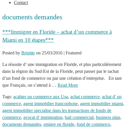
Contact
documents demandes
***Immigrer en Floride – achat d’un commerce à
Miami en 10 étapes***
Posted by
Brigitte
on
25/03/2016
| Featured
La réussite d’ une immigration en Floride, et plus particulièrement
dans la région du Sud-Est de la Floride, peut passer par le rachat
d’un fond de commerce ou par une création d’entreprise. En tant
que Français, on s’attend à …
Read More
Tags:
acahter un commerce aux Usa
,
achat commerce
,
achat d' un
commerce
,
agent immobilier francophone
,
agent immobilier miami
,
agent immobilier specialise dans les transactions de fonds de
commerce
,
avocat d' immigration
,
bail commercial
,
business plan
,
documents demandes
,
emigre en floride
,
fond de commerce
,