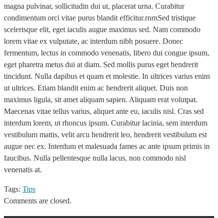
magna pulvinar, sollicitudin dui ut, placerat urna. Curabitur
condimentum orci vitae purus blandit efficitur.rnrnSed tristique
scelerisque elit, eget iaculis augue maximus sed. Nam commodo
lorem vitae ex vulputate, ac interdum nibh posuere. Donec
fermentum, lectus in commodo venenatis, libero dui congue ipsum,
eget pharetra metus dui at diam. Sed mollis purus eget hendrerit
tincidunt. Nulla dapibus et quam et molestie. In ultrices varius enim
ut ultrices. Etiam blandit enim ac hendrerit aliquet. Duis non
maximus ligula, sit amet aliquam sapien. Aliquam erat volutpat.
Maecenas vitae tellus varius, aliquet ante eu, iaculis nisl. Cras sed
interdum lorem, ut rhoncus ipsum. Curabitur lacinia, sem interdum
vestibulum mattis, velit arcu hendrerit leo, hendrerit vestibulum est
augue nec ex. Interdum et malesuada fames ac ante ipsum primis in
faucibus. Nulla pellentesque nulla lacus, non commodo nisl
venenatis at.
Tags:
Tips
Comments are closed.