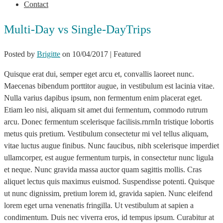
Contact
Multi-Day vs Single-DayTrips
Posted by
Brigitte
on
10/04/2017
| Featured
Quisque erat dui, semper eget arcu et, convallis laoreet nunc.
Maecenas bibendum porttitor augue, in vestibulum est lacinia vitae.
Nulla varius dapibus ipsum, non fermentum enim placerat eget.
Etiam leo nisi, aliquam sit amet dui fermentum, commodo rutrum
arcu. Donec fermentum scelerisque facilisis.rnrnIn tristique lobortis
metus quis pretium. Vestibulum consectetur mi vel tellus aliquam,
vitae luctus augue finibus. Nunc faucibus, nibh scelerisque imperdiet
ullamcorper, est augue fermentum turpis, in consectetur nunc ligula
et neque. Nunc gravida massa auctor quam sagittis mollis. Cras
aliquet lectus quis maximus euismod. Suspendisse potenti. Quisque
ut nunc dignissim, pretium lorem id, gravida sapien. Nunc eleifend
lorem eget urna venenatis fringilla. Ut vestibulum at sapien a
condimentum. Duis nec viverra eros, id tempus ipsum. Curabitur at