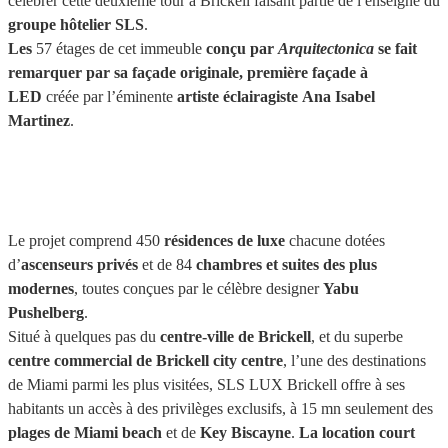
célébrer cette deuxième tour à Brickell faisant partie de l enseigne du
groupe hôtelier SLS
.
Les
57 étages de cet immeuble
conçu par
Arquitectonica
se fait
remarquer par sa façade originale, première façade à
LED
créée par l’éminente
artiste éclairagiste
Ana Isabel
Martinez
.
Le projet comprend 450
résidences de luxe
chacune dotées
d’
ascenseurs privés
et de 84
chambres et suites des plus
modernes
, toutes conçues par le célèbre designer
Yabu
Pushelberg
.
Situé à quelques pas du
centre-ville de Brickell
, et du superbe
centre commercial de Brickell city
centre
, l’une des destinations
de Miami parmi les
plus visitées, SLS LUX Brickell offre à ses
habitants un accès à des privilèges exclusifs, à 15 mn seulement des
plages de Miami beach
et de
Key Biscayne
.
La location court