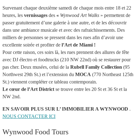
Survenant chaque deuxième samedi de chaque mois entre 18 et 22
heures, les
vernissages
des
«
Wynwood Art Walks
» permettent de
passer gratuitement d’une galerie à une autre, et de les découvrir
dans une ambiance musicale et avec des rafraichissements. Des
milliers de personnes se pressent dans les rues afin d’avoir une
excellente soirée et profiter de
l’Art de Miami !
Pour cette raison, ces soirs là, les rues prennent des allures de fête
avec DJ électro et foodtrucks (210 NW 22nd) où se restaurer pour
pas cher. Deux musées, celui de la
Rubell Family Collection
(95
Northwest 29th St.) et l’extension du
MOCA
(770 Northeast 125th
St.) viennent compléter ce tableau contemporain.
Le cœur de l’Art District
se trouve entre les 20 St et 36 St et la
NW 2nd.
EN SAVOIR PLUS SUR L’ IMMOBILIER A WYNWOOD
.
NOUS CONTACTER ICI
Wynwood Food Tours