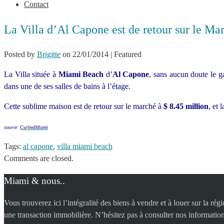
Contact
La Villa d’Al Capone est de retour sur le Ma
Posted by
Brigitte
on
22/01/2014
| Featured
La Villa située à
Miami Beach
d’
Al Capone
, sans aucun doute le ga
dans une de ses salles de bains à l’étage.
Cette sublime maison est de retour sur le marché à
$ 8.45 million
, et 
source:
CurbedMiami
Tags:
al capone
,
villa miami beach
Comments are closed.
Miami & nous..
Vous trouverez ici l’intégralité des biens à vendre et à louer sur la r
une transaction immobilière. N’hésitez pas à consulter nos information